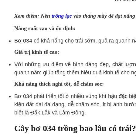
Xem thêm: Nên
trồng lạc
vào tháng mấy để đạt năng 
Năng suất cao và ổn định:
Bơ 034 có khả năng cho trái sớm, quả ra quanh nă
Giá trị kinh tế cao:
Với những ưu điểm về hình dáng đẹp, chất lượng 
quanh năm giúp tăng thêm hiệu quả kinh tế cho ng
Khả năng thích nghi tốt, dễ chăm sóc:
Bơ 034 phát triển tốt ở nhiều vùng khí hậu đặc b
kiện đất đai đa dạng, dễ chăm sóc, ít bị ảnh hư
biệt là Đắk Lắk và Lâm Đồng.
Cây bơ 034 trồng bao lâu có trái?