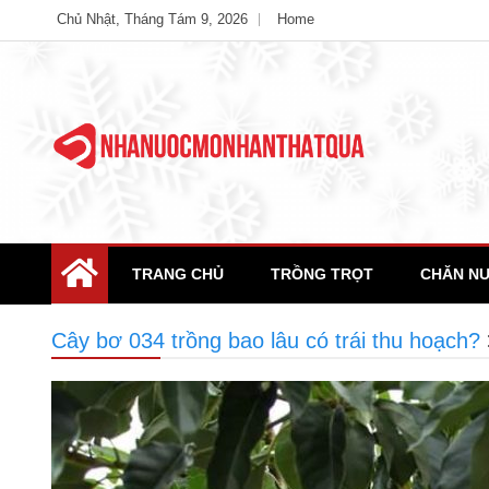
Skip
Chủ Nhật, Tháng Tám 9, 2026
Home
to
content
Unlimited Possibility Sites
Ample Magazine
TRANG CHỦ
TRỒNG TRỌT
CHĂN NU
Cây bơ 034 trồng bao lâu có trái thu hoạch?