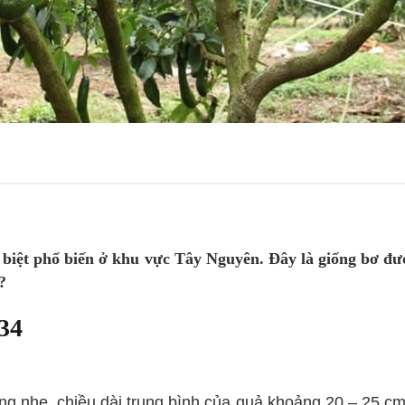
 biệt phổ biến ở khu vực Tây Nguyên. Đây là giống bơ đư
?
34
g nhẹ, chiều dài trung bình của quả khoảng 20 – 25 cm