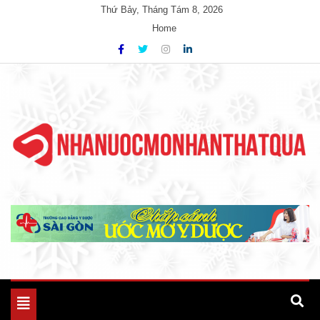
Skip
Thứ Bảy, Tháng Tám 8, 2026
to
Home
content
Unlimited Possibility Sites
Ample Magazine
Toggle