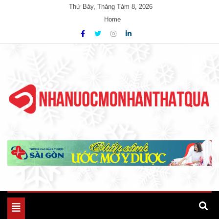
Skip
Thứ Bảy, Tháng Tám 8, 2026
to
Home
content
Unlimited Possibility Sites
Ample Magazine
Toggle