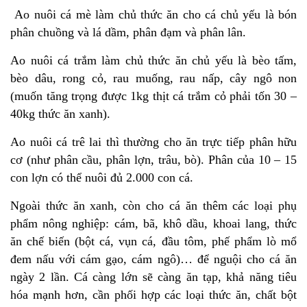
Ao nuôi cá mè làm chủ thức ăn cho cá chủ yếu là bón
phân chuồng và lá dầm, phân đạm và phân lân.
Ao nuôi cá trắm làm chủ thức ăn chủ yếu là bèo tấm,
bèo dâu, rong cỏ, rau muống, rau nấp, cây ngô non
(muốn tăng trọng được 1kg thịt cá trắm cỏ phải tốn 30 –
40kg thức ăn xanh).
Ao nuôi cá trê lai thì thường cho ăn trực tiếp phân hữu
cơ (như phân cầu, phân lợn, trâu, bò). Phân của 10 – 15
con lợn có thể nuôi đủ 2.000 con cá.
Ngoài thức ăn xanh, còn cho cá ăn thêm các loại phụ
phẩm nông nghiệp: cám, bã, khô dầu, khoai lang, thức
ăn chế biến (bột cá, vụn cá, đầu tôm, phế phẩm lò mổ
đem nấu với cám gạo, cám ngô)… để nguội cho cá ăn
ngày 2 lần. Cá càng lớn sẽ càng ăn tạp, khả năng tiêu
hóa mạnh hơn, cần phối hợp các loại thức ăn, chất bột