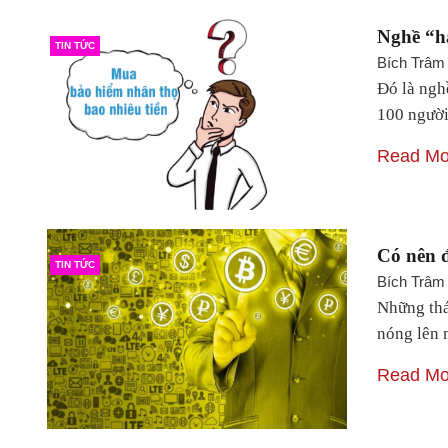
Nghề “há
TIN TỨC
Bích Trâm
Đó là ngh
100 ngườ
Read Mo
Có nên đ
TIN TỨC
Bích Trâm
Những thán
nóng lên 
Read Mo