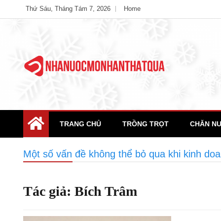
Skip
Thứ Sáu, Tháng Tám 7, 2026
Home
to
content
Unlimited Possibility Sites
Ample Magazine
TRANG CHỦ
TRỒNG TRỌT
CHĂN NU
Một số vấn đề không thể bỏ qua khi kinh doa
Tác giả:
Bích Trâm