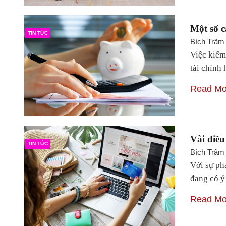
Một số c
TIN TỨC
Bích Trâm
Việc kiểm
tài chính
Read Mo
Vài điều
TIN TỨC
Bích Trâm
Với sự ph
đang có 
Read Mo