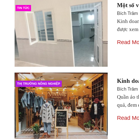
Một số v
TIN TỨC
Bích Trâm
Kinh doan
được xem 
Read Mo
Kinh doa
THỊ TRƯỜNG NÔNG NGHIỆP
Bích Trâm
Quần áo t
quả, đem 
Read Mo