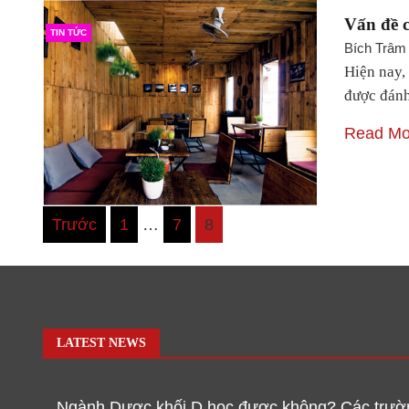
Vấn đề c
TIN TỨC
Bích Trâm
Hiện nay,
được đánh
Read Mo
Điều
Trước
1
…
7
8
hướng
bài
viết
LATEST NEWS
Ngành Dược khối D học được không? Các trườn