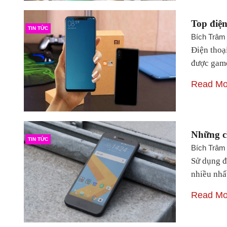
Top điện
TIN TỨC
Bích Trâm
Điện thoạ
được game
Read Mo
Những ch
TIN TỨC
Bích Trâm
Sử dụng đ
nhiều nhấ
Read Mo