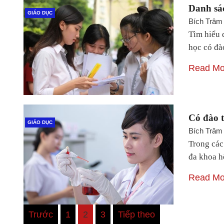
Danh sác
GIÁO DỤC
Bích Trâm
Tìm hiểu 
học có đ
Read Mo
Có đào 
GIÁO DỤC
Bích Trâm
Trong các
đa khoa 
Read Mo
Điều
Trước
1
2
3
Tiếp theo