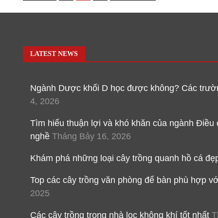
hướng
bài
viết
LATEST NEWS
Ngành Dược khối D học được không? Các trườn
4, 2026
Tìm hiểu thuận lợi và khó khăn của ngành Điều
nghề
Tháng Bảy 16, 2026
Khám phá những loại cây trồng quanh hồ cá đẹ
Top các cây trồng văn phòng để bàn phù hợp v
2025
Các cây trồng trong nhà lọc không khí tốt nhất
T