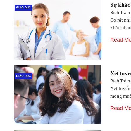
Sự khác 
GIÁO DỤC
Bích Trâm
Có rất nh
khác nha
Read Mo
Xét tuy
GIÁO DỤC
Bích Trâm
Xét tuyển
mong muố
Read Mo