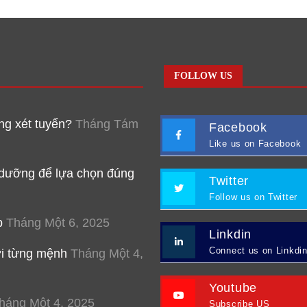
FOLLOW US
g xét tuyển?
Tháng Tám
Facebook
Like us on Facebook
 dưỡng để lựa chọn đúng
Twitter
Follow us on Twitter
p
Tháng Một 6, 2025
Linkdin
Connect us on Linkdi
ới từng mệnh
Tháng Một 4,
Youtube
háng Một 4, 2025
Subscribe US