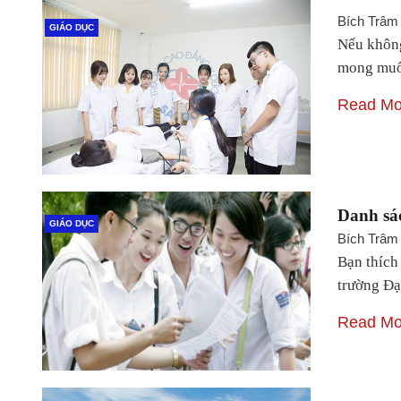
Bích Trâm
GIÁO DỤC
Nếu không
mong muố
Read Mo
Danh sác
GIÁO DỤC
Bích Trâm
Bạn thích
trường Đạ
Read Mo