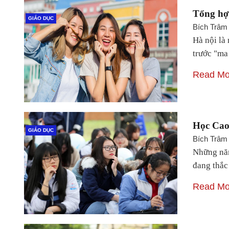
Tổng hợ
GIÁO DỤC
Bích Trâm
Hà nội là 
trước "ma
Read Mo
Học Cao
GIÁO DỤC
Bích Trâm
Những năm
đang thắ
Read Mo