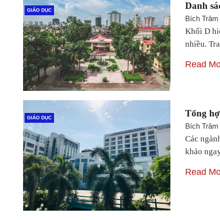
Danh sác
GIÁO DỤC
Bích Trâm
Khối D hi
nhiều. Tr
Read Mo
Tổng hợp
GIÁO DỤC
Bích Trâm
Các ngành
khảo ngay
Read Mo